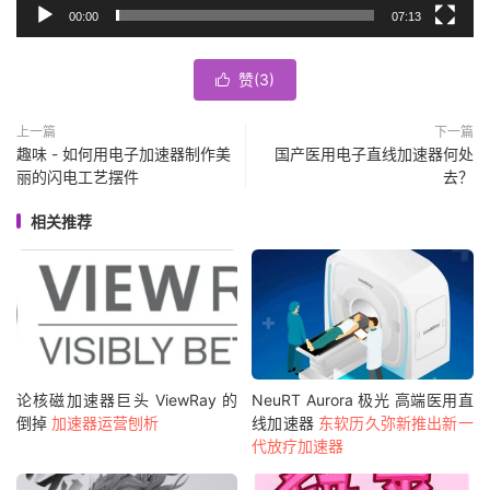
00:00
07:13
赞(
3
)

上一篇
下一篇
趣味 - 如何用电子加速器制作美
国产医用电子直线加速器何处
丽的闪电工艺摆件
去？
相关推荐
论核磁加速器巨头 ViewRay 的
NeuRT Aurora 极光 高端医用直
倒掉
加速器运营刨析
线加速器
东软历久弥新推出新一
代放疗加速器