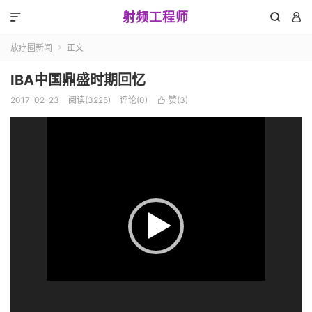
射频工程师



放疗圈新闻
正文

IBA中国鼎盛时期回忆
2017-02-23
阅读(3225)
评论(0)
赞(
3
)

视
频
播
放
器