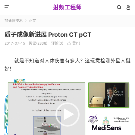
射频工程师



加速器技术
正文

质子成像新进展 Proton CT pCT
2017-07-15
阅读(2838)
评论(0)
赞(
1
)

就是不知道对人体伤害有多大？这玩意检测外星人挺
好！
视
频
播
放
器