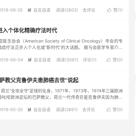
“中心”)副主任代敏向本刊记者感叹,“太不可思议...
2016-06-25
自言自语
阅读(2802)
去评论
赞(
1
)


进入个体化精确疗法时代
（American Society of Clinical Oncology）年会的专
症疗法正步入个人化或“新时代”的大话题。 据与会医学专家介绍
研究和医药研究方面的飞速发...
2016-06-04
自言自语
阅读(3081)
评论(1)
赞(
0
)


巴萨教父克鲁伊夫患肺癌去世”说起
荷兰“全攻全守”足球的化身，1971年、1973年、1974年三届欧洲
经叱咤欧洲足坛的巴萨教父、荷兰一代传奇巨星克鲁伊夫因为肺癌
个挥手，一次转身，离开了他的家人，离开了巴塞罗那，离...
2016-05-20
自言自语
阅读(2861)
去评论
赞(
0
)

