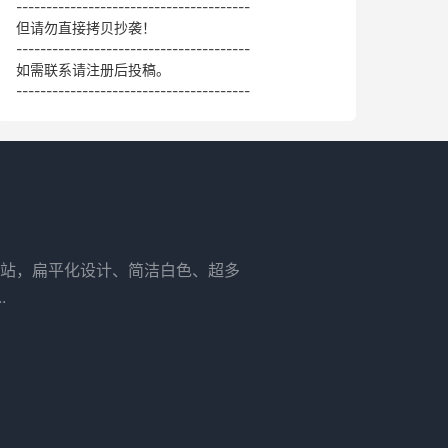
---------------------------------------
但请勿直接拷贝抄袭！
---------------------------------------
如需联系请注册后投稿。
---------------------------------------
站，扁平化设计、简洁白色、超多
.