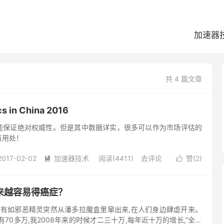
加速器
共 4 篇文章
cs in China 2016
能保证绝对权威性。但是其中数据详实，很多可以作为市场评估的
有用处！
2017-02-02
加速器技术
阅读(4411)
去评论
赞(
2
)


来越容易得癌症？
症有如邪恶精灵突然从潘多拉魔盒里窜出来,在人们身边肆虐开来。
70多万,我2008年来的时候才二三十万,每年近十万的增长,”全国