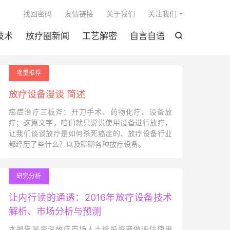

找回密码
友情链接
关于我们
关注我们
技术
放疗圈新闻
工艺解密
自言自语

隆重推荐
放疗设备漫谈 简述
癌症治疗三板斧：开刀手术、药物化疗、设备放
疗；这篇文字，咱们就只说说使用设备进行放疗，
让我们谈谈放疗是如何杀死癌症的、放疗设备行业
都经历了些什么？以及聊聊各种放疗设备。
研究分析
让内行读的通透：2016年放疗设备技术
解析、市场分析与预测
本报告是资深放疗市场人士给投资商做评估使用